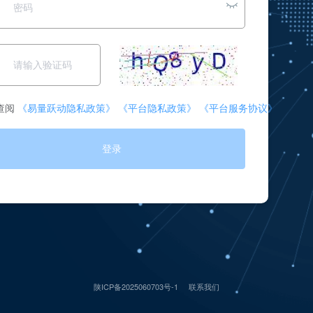
查阅
《易量跃动隐私政策》
《平台隐私政策》
《平台服务协议》
登录
陕ICP备2025060703号-1
联系我们